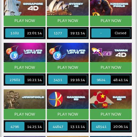
5102
23:01:14
1377
19:15:14
-
Closed
27602
16:21:14
3431
19:16:14
9624
48:41:14
4796
14:25:14
44847
13:11:14
48541
20:06:14