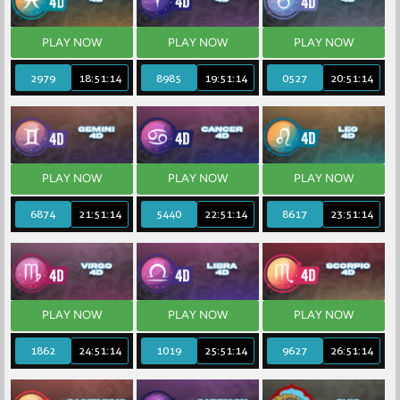
2979
18:51:14
8985
19:51:14
0527
20:51:14
6874
21:51:14
5440
22:51:14
8617
23:51:14
1862
24:51:14
1019
25:51:14
9627
26:51:14