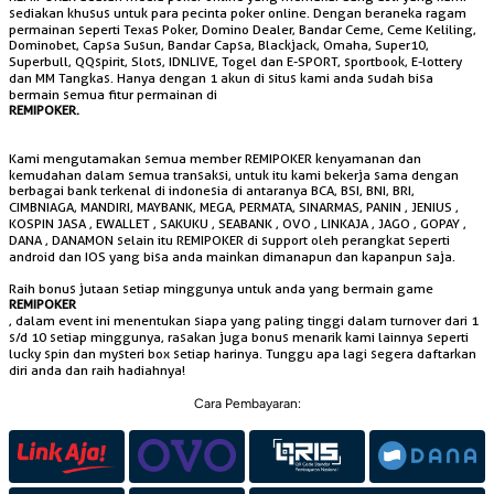
sediakan khusus untuk para pecinta poker online. Dengan beraneka ragam
permainan seperti Texas Poker, Domino Dealer, Bandar Ceme, Ceme Keliling,
Dominobet, Capsa Susun, Bandar Capsa, Blackjack, Omaha, Super10,
Superbull, QQspirit, Slots, IDNLIVE, Togel dan E-SPORT, sportbook, E-lottery
dan MM Tangkas. Hanya dengan 1 akun di situs kami anda sudah bisa
bermain semua fitur permainan di
REMIPOKER.
Kami mengutamakan semua member REMIPOKER kenyamanan dan
kemudahan dalam semua transaksi, untuk itu kami bekerja sama dengan
berbagai bank terkenal di indonesia di antaranya BCA, BSI, BNI, BRI,
CIMBNIAGA, MANDIRI, MAYBANK, MEGA, PERMATA, SINARMAS, PANIN , JENIUS ,
KOSPIN JASA , EWALLET , SAKUKU , SEABANK , OVO , LINKAJA , JAGO , GOPAY ,
DANA , DANAMON selain itu REMIPOKER di support oleh perangkat seperti
android dan IOS yang bisa anda mainkan dimanapun dan kapanpun saja.
Raih bonus jutaan setiap minggunya untuk anda yang bermain game
REMIPOKER
, dalam event ini menentukan siapa yang paling tinggi dalam turnover dari 1
s/d 10 setiap minggunya, rasakan juga bonus menarik kami lainnya seperti
lucky spin dan mysteri box setiap harinya. Tunggu apa lagi segera daftarkan
diri anda dan raih hadiahnya!
Cara Pembayaran: