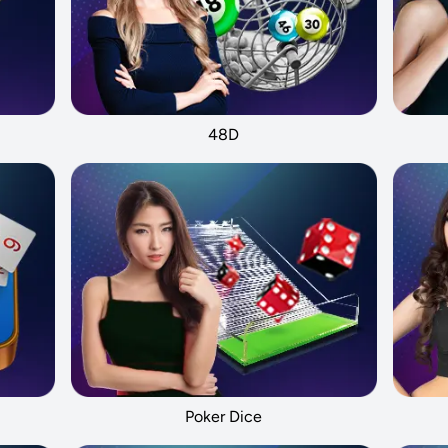
48D
Poker Dice