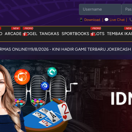
📱 Download
|
💬 Live Chat
|

NEW
PROMO
PROMO
NEW
NO
ARCADE
TOGEL
TANGKAS
SPORTBOOKS
SLOTS
TEMBAK IKA
/8/2026 - KINI HADIR GAME TERBARU JOKERCASH !!! AKSES LINK R