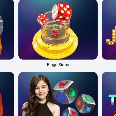
Bingo Sicbo