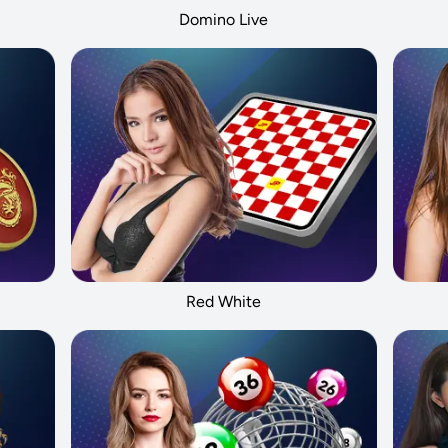
Domino Live
Red White