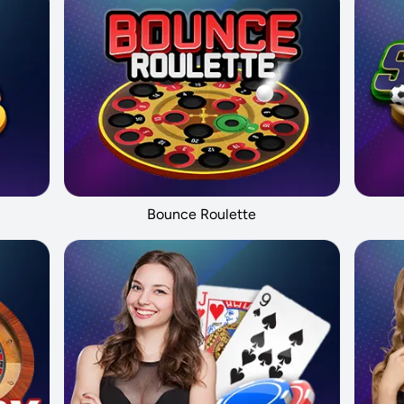
Bounce Roulette